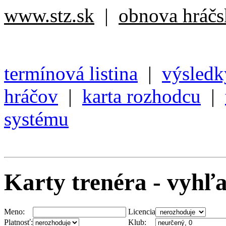
www.stz.sk
|
obnova hráčsk
termínová listina
|
výsledk
hráčov
|
karta rozhodcu
|
systému
Karty trenéra - vyhľ
Meno:
Licencia
Platnosť:
Klub: