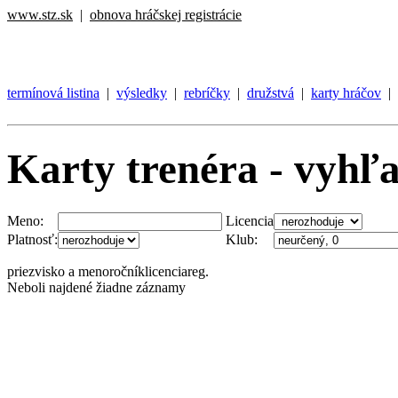
www.stz.sk
|
obnova hráčskej registrácie
termínová listina
|
výsledky
|
rebríčky
|
družstvá
|
karty hráčov
|
Karty trenéra - vyhľ
Meno:
Licencia
Platnosť:
Klub:
priezvisko a meno
ročník
licencia
reg.
Neboli najdené žiadne záznamy