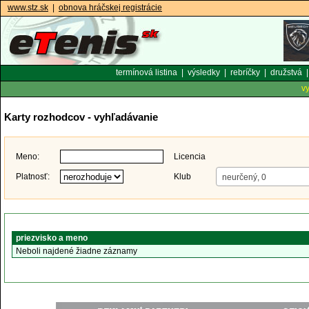
www.stz.sk
|
obnova hráčskej registrácie
termínová listina
|
výsledky
|
rebríčky
|
družstvá
v
Karty rozhodcov - vyhľadávanie
Meno:
Licencia
Platnosť:
Klub
neurčený, 0
priezvisko a meno
Neboli najdené žiadne záznamy