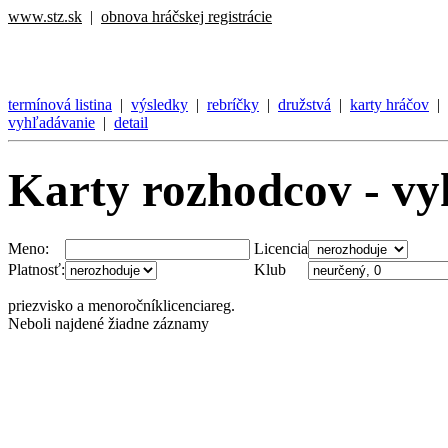
www.stz.sk
|
obnova hráčskej registrácie
termínová listina
|
výsledky
|
rebríčky
|
družstvá
|
karty hráčov
|
vyhľadávanie
|
detail
Karty rozhodcov - v
Meno:
Licencia
Platnosť:
Klub
priezvisko a meno
ročník
licencia
reg.
Neboli najdené žiadne záznamy