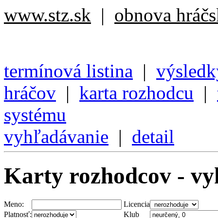
www.stz.sk
|
obnova hráčsk
termínová listina
|
výsledk
hráčov
|
karta rozhodcu
|
systému
vyhľadávanie
|
detail
Karty rozhodcov - v
Meno:
Licencia
Platnosť:
Klub