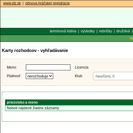
www.stz.sk
|
obnova hráčskej registrácie
termínová listina
|
výsledky
|
rebríčky
|
družstvá
v
Karty rozhodcov - vyhľadávanie
Meno:
Licencia
Platnosť:
Klub
neurčený, 0
priezvisko a meno
Neboli najdené žiadne záznamy