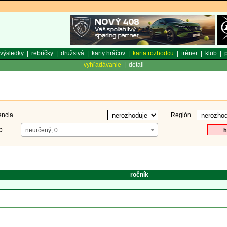
výsledky
|
rebríčky
|
družstvá
|
karty hráčov
|
karta rozhodcu
|
tréner
|
klub
|
p
vyhľadávanie
|
detail
encia
Región
b
neurčený, 0
ročník