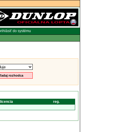
rihlásiť do systému
licencia
reg.