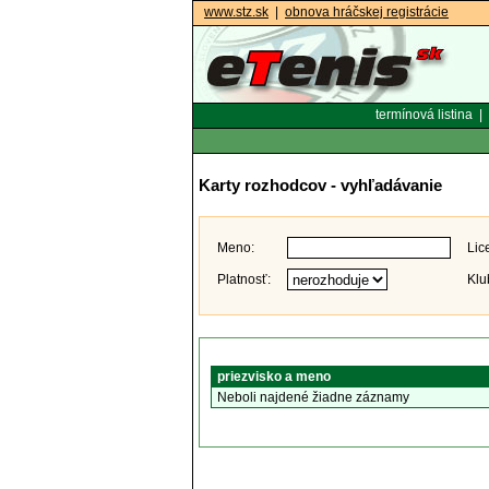
www.stz.sk
|
obnova hráčskej registrácie
termínová listina
|
Karty rozhodcov - vyhľadávanie
Meno:
Lic
Platnosť:
Klu
priezvisko a meno
Neboli najdené žiadne záznamy