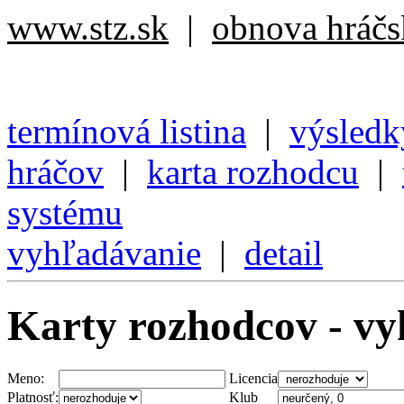
www.stz.sk
|
obnova hráčsk
termínová listina
|
výsledk
hráčov
|
karta rozhodcu
|
systému
vyhľadávanie
|
detail
Karty rozhodcov - v
Meno:
Licencia
Platnosť:
Klub