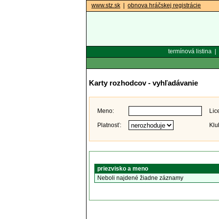
www.stz.sk
|
obnova hráčskej registrácie
termínová listina
|
Karty rozhodcov - vyhľadávanie
Meno:
Lic
Platnosť:
Klu
priezvisko a meno
Neboli najdené žiadne záznamy