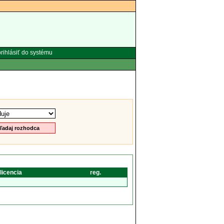
rihlásiť do systému
licencia
reg.