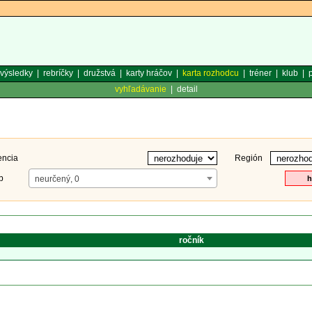
výsledky
|
rebríčky
|
družstvá
|
karty hráčov
|
karta rozhodcu
|
tréner
|
klub
|
p
vyhľadávanie
|
detail
encia
Región
b
neurčený, 0
ročník