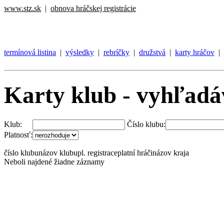
www.stz.sk
|
obnova hráčskej registrácie
termínová listina
|
výsledky
|
rebríčky
|
družstvá
|
karty hráčov
|
Karty klub - vyhľadá
Klub:
Číslo klubu:
Platnosť:
číslo klubu
názov klubu
pl. registrace
platní hráči
názov kraja
Neboli najdené žiadne záznamy