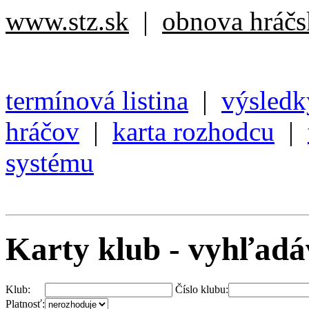
www.stz.sk
|
obnova hráčsk
termínová listina
|
výsledk
hráčov
|
karta rozhodcu
|
systému
Karty klub - vyhľadá
Klub:
Číslo klubu:
Platnosť: