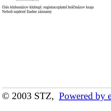
číslo klubu
názov klubu
pl. registrace
platní hráči
názov kraja
Neboli najdené žiadne záznamy
© 2003 STZ,
Powered by e