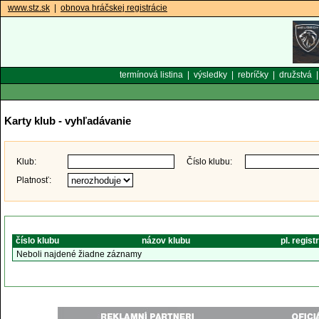
www.stz.sk
|
obnova hráčskej registrácie
termínová listina
|
výsledky
|
rebríčky
|
družstvá
Karty klub - vyhľadávanie
Klub:
Číslo klubu:
Platnosť:
číslo klubu
názov klubu
pl. regist
Neboli najdené žiadne záznamy