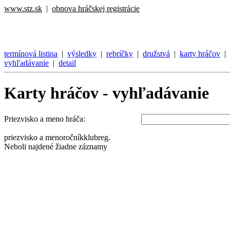
www.stz.sk
|
obnova hráčskej registrácie
termínová listina
|
výsledky
|
rebríčky
|
družstvá
|
karty hráčov
|
vyhľadávanie
|
detail
Karty hráčov - vyhľadávanie
Priezvisko a meno hráča:
priezvisko a meno
ročník
klub
reg.
Neboli najdené žiadne záznamy