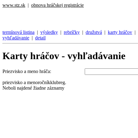
www.stz.sk
|
obnova hráčskej registrácie
termínová listina
|
výsledky
|
rebríčky
|
družstvá
|
karty hráčov
|
vyhľadávanie
|
detail
Karty hráčov - vyhľadávanie
Priezvisko a meno hráča:
priezvisko a meno
ročník
klub
reg.
Neboli najdené žiadne záznamy