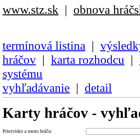
www.stz.sk
|
obnova hráčsk
termínová listina
|
výsledk
hráčov
|
karta rozhodcu
|
systému
vyhľadávanie
|
detail
Karty hráčov - vyhľa
Priezvisko a meno hráča: