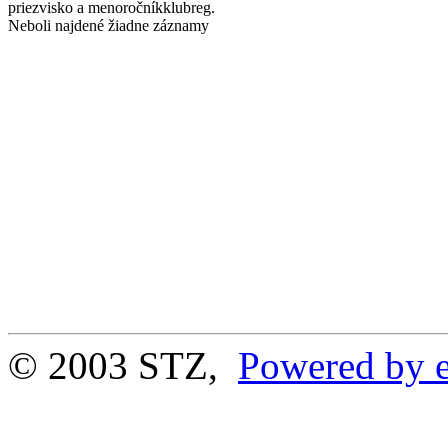
priezvisko a meno
ročník
klub
reg.
Neboli najdené žiadne záznamy
© 2003 STZ,
Powered by e