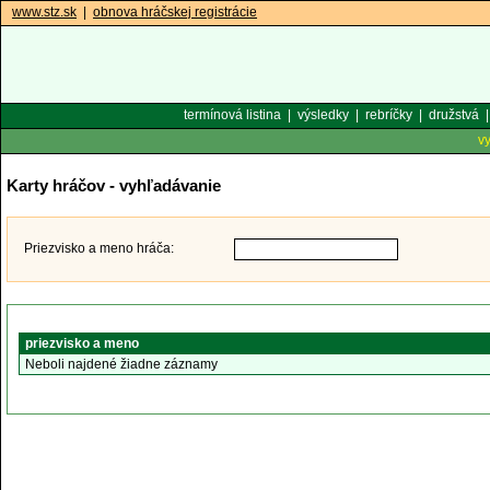
www.stz.sk
|
obnova hráčskej registrácie
termínová listina
|
výsledky
|
rebríčky
|
družstvá
v
Karty hráčov - vyhľadávanie
Priezvisko a meno hráča:
priezvisko a meno
Neboli najdené žiadne záznamy