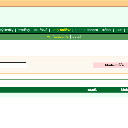
výsledky
|
rebríčky
|
družstvá
|
karty hráčov
|
karta rozhodcu
|
tréner
|
klub
|
p
vyhľadávanie
|
detail
ročník
klub