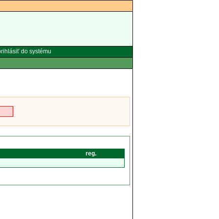
rihlásiť do systému
reg.