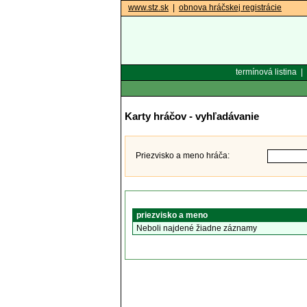
www.stz.sk
|
obnova hráčskej registrácie
termínová listina
|
Karty hráčov - vyhľadávanie
Priezvisko a meno hráča:
priezvisko a meno
Neboli najdené žiadne záznamy