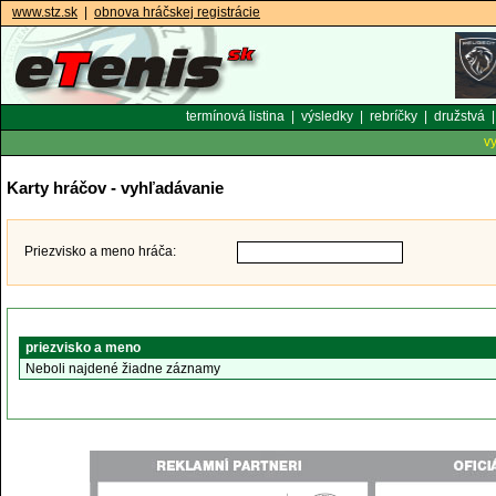
www.stz.sk
|
obnova hráčskej registrácie
termínová listina
|
výsledky
|
rebríčky
|
družstvá
v
Karty hráčov - vyhľadávanie
Priezvisko a meno hráča:
priezvisko a meno
Neboli najdené žiadne záznamy