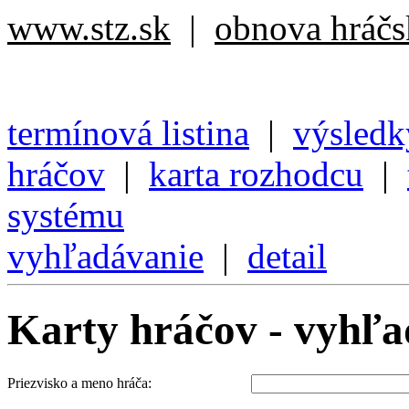
www.stz.sk
|
obnova hráčsk
termínová listina
|
výsledk
hráčov
|
karta rozhodcu
|
systému
vyhľadávanie
|
detail
Karty hráčov - vyhľa
Priezvisko a meno hráča: