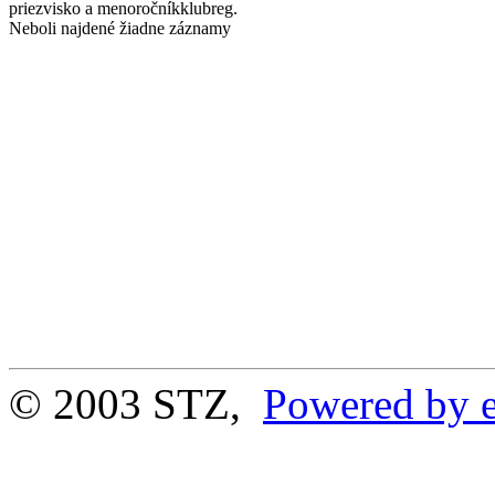
priezvisko a meno
ročník
klub
reg.
Neboli najdené žiadne záznamy
© 2003 STZ,
Powered by e