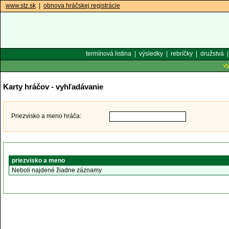
www.stz.sk
|
obnova hráčskej registrácie
termínová listina
|
výsledky
|
rebríčky
|
družstvá
v
Karty hráčov - vyhľadávanie
Priezvisko a meno hráča:
priezvisko a meno
Neboli najdené žiadne záznamy