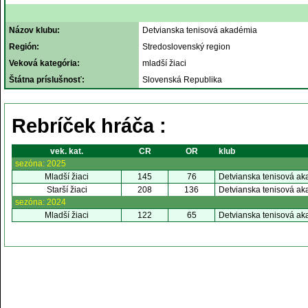
Názov klubu:
Detvianska tenisová akadémia
Región:
Stredoslovenský region
Veková kategória:
mladší žiaci
Štátna príslušnosť:
Slovenská Republika
Rebríček hráča :
vek. kat.
CR
OR
klub
sezóna: 2025
Mladší žiaci
145
76
Detvianska tenisová a
Starší žiaci
208
136
Detvianska tenisová a
sezóna: 2024
Mladší žiaci
122
65
Detvianska tenisová a