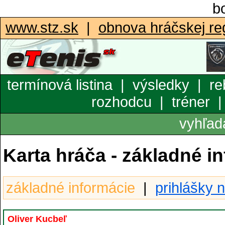
bo
www.stz.sk
|
obnova hráčskej reg
termínová listina
|
výsledky
|
re
rozhodcu
|
tréner
vyhľad
Karta hráča - základné i
základné informácie
|
prihlášky n
Oliver Kucbeľ