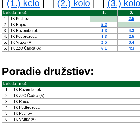
[
(1.) kolo
] [
(2.) kolo
] [
(3.) kol
I. trieda - muži
1.
2.
1.
TK Púchov
2:5
2.
TK Rajec
5:2
3.
TK Ružomberok
4:3
4:3
4.
TK Podbrezová
4:3
2:5
5.
TK Vrútky (A)
2:5
3:4
6.
TK ZZO Čadca (A)
6:1
4:3
Poradie družstiev:
I. trieda - muži
1.
TK Ružomberok
2.
TK ZZO Čadca (A)
3.
TK Rajec
4.
TK Podbrezová
5.
TK Púchov
6.
TK Vrútky (A)