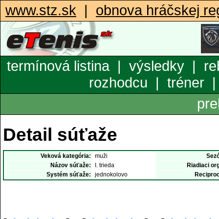
www.stz.sk
|
obnova hráčskej reg
termínová listina
|
výsledky
|
re
rozhodcu
|
tréner
pre
Detail súťaže
Veková kategória:
muži
Sez
Názov súťaže:
I. trieda
Riadiaci or
Systém súťaže:
jednokolovo
Reciproc