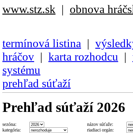
www.stz.sk
|
obnova hráčsk
termínová listina
|
výsledk
hráčov
|
karta rozhodcu
|
systému
prehľad súťaží
Prehľad súťaží 2026
sezóna:
názov súťaže:
kategória:
riadiaci orgán: