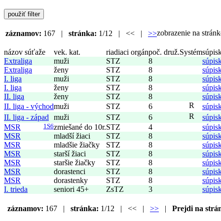
zobrazenie na strá
záznamov:
167 |
stránka:
1/12 | << |
>>
názov súťaže
vek. kat.
riadiaci orgán
poč. druž.
Systém
súpis
Extraliga
muži
STZ
8
súpis
Extraliga
ženy
STZ
8
súpis
I. liga
muži
STZ
8
súpis
I. liga
ženy
STZ
8
súpis
II. liga
ženy
STZ
8
súpis
R
II. liga - východ
muži
STZ
6
súpis
R
II. liga - západ
muži
STZ
6
súpis
MSR
1S6
zmiešané do 10r.
STZ
4
súpis
MSR
mladší žiaci
STZ
8
súpis
MSR
mladšie žiačky
STZ
8
súpis
MSR
starší žiaci
STZ
8
súpis
MSR
staršie žiačky
STZ
8
súpis
MSR
dorastenci
STZ
8
súpis
MSR
dorastenky
STZ
8
súpis
I. trieda
seniori 45+
ZsTZ
3
súpis
záznamov:
167 |
stránka:
1/12 | << |
>>
|
Prejdi na strá