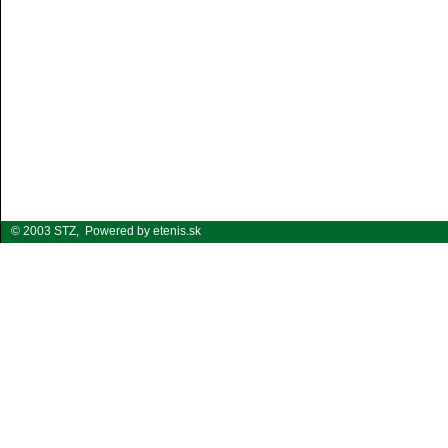
© 2003 STZ,
Powered by etenis.sk