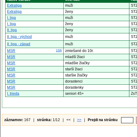
Extraliga
muži
ST
Extraliga
ženy
ST
I. liga
muži
ST
I. liga
ženy
ST
II. liga
ženy
ST
II. liga - východ
muži
ST
II. liga - západ
muži
ST
MSR
1S6
zmiešané do 10r.
ST
MSR
mladší žiaci
ST
MSR
mladšie žiačky
ST
MSR
starší žiaci
ST
MSR
staršie žiačky
ST
MSR
dorastenci
ST
MSR
dorastenky
ST
I. trieda
seniori 45+
Zs
záznamov:
167 |
stránka:
1/12 | << |
>>
|
Prejdi na stránku