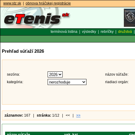
www.stz.sk
|
obnova hráčskej registrácie
termínová listina
|
výsledky
|
rebríčky
|
družstvá
Prehľad súťaží 2026
sezóna:
názov súťaže:
kategória:
riadiaci orgán:
záznamov:
167 |
stránka:
1/12 | << |
>>
názov súťaže
vek. kat.
ria