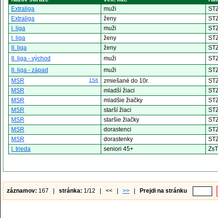
Extraliga
muži
ST
Extraliga
ženy
ST
I. liga
muži
ST
I. liga
ženy
ST
II. liga
ženy
ST
II. liga - východ
muži
ST
II. liga - západ
muži
ST
MSR
1S6
zmiešané do 10r.
ST
MSR
mladší žiaci
ST
MSR
mladšie žiačky
ST
MSR
starší žiaci
ST
MSR
staršie žiačky
ST
MSR
dorastenci
ST
MSR
dorastenky
ST
I. trieda
seniori 45+
Zs
záznamov:
167 |
stránka:
1/12 | << |
>>
|
Prejdi na stránku