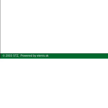
© 2003 STZ,
Powered by etenis.sk