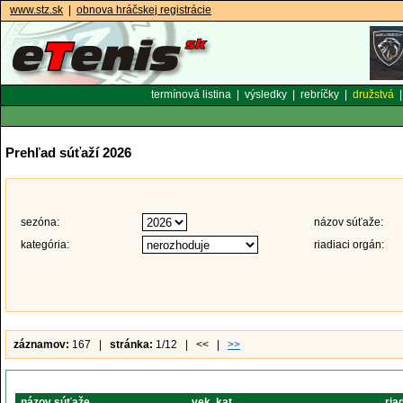
www.stz.sk
|
obnova hráčskej registrácie
termínová listina
|
výsledky
|
rebríčky
|
družstvá
Prehľad súťaží 2026
sezóna:
názov súťaže:
kategória:
riadiaci orgán:
záznamov:
167 |
stránka:
1/12 | << |
>>
názov súťaže
vek. kat.
ria