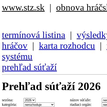
www.stz.sk
|
obnova hráčsk
termínová listina
|
výsledk
hráčov
|
karta rozhodcu
|
systému
prehľad súťaží
Prehľad súťaží 2026
sezóna:
názov súťaže:
kategória:
riadiaci orgán: