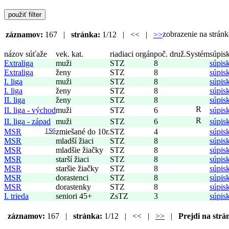
zobrazenie na strá
záznamov:
167 |
stránka:
1/12 | << |
>>
názov súťaže
vek. kat.
riadiaci orgán
poč. druž.
Systém
súpis
Extraliga
muži
STZ
8
súpis
Extraliga
ženy
STZ
8
súpis
I. liga
muži
STZ
8
súpis
I. liga
ženy
STZ
8
súpis
II. liga
ženy
STZ
8
súpis
R
II. liga - východ
muži
STZ
6
súpis
R
II. liga - západ
muži
STZ
6
súpis
MSR
1S6
zmiešané do 10r.
STZ
4
súpis
MSR
mladší žiaci
STZ
8
súpis
MSR
mladšie žiačky
STZ
8
súpis
MSR
starší žiaci
STZ
8
súpis
MSR
staršie žiačky
STZ
8
súpis
MSR
dorastenci
STZ
8
súpis
MSR
dorastenky
STZ
8
súpis
I. trieda
seniori 45+
ZsTZ
3
súpis
záznamov:
167 |
stránka:
1/12 | << |
>>
|
Prejdi na strá