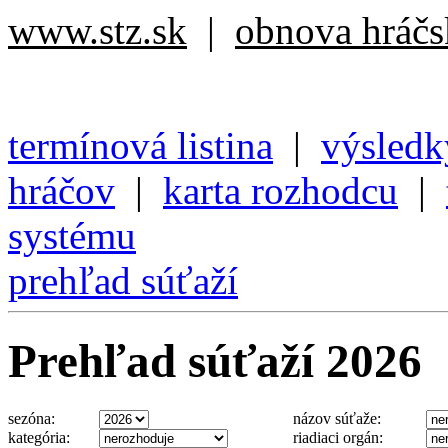
www.stz.sk
|
obnova hráčsk
termínová listina
|
výsledk
hráčov
|
karta rozhodcu
|
systému
prehľad súťaží
Prehľad súťaží 2026
sezóna:
názov súťaže:
kategória:
riadiaci orgán: