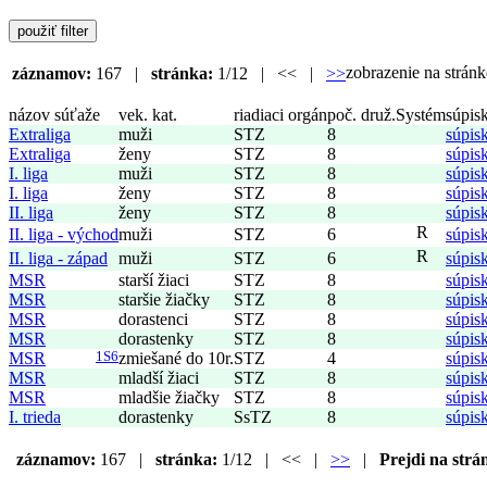
zobrazenie na strá
záznamov:
167 |
stránka:
1/12 | << |
>>
názov súťaže
vek. kat.
riadiaci orgán
poč. druž.
Systém
súpis
Extraliga
muži
STZ
8
súpis
Extraliga
ženy
STZ
8
súpis
I. liga
muži
STZ
8
súpis
I. liga
ženy
STZ
8
súpis
II. liga
ženy
STZ
8
súpis
R
II. liga - východ
muži
STZ
6
súpis
R
II. liga - západ
muži
STZ
6
súpis
MSR
starší žiaci
STZ
8
súpis
MSR
staršie žiačky
STZ
8
súpis
MSR
dorastenci
STZ
8
súpis
MSR
dorastenky
STZ
8
súpis
MSR
1S6
zmiešané do 10r.
STZ
4
súpis
MSR
mladší žiaci
STZ
8
súpis
MSR
mladšie žiačky
STZ
8
súpis
I. trieda
dorastenky
SsTZ
8
súpis
záznamov:
167 |
stránka:
1/12 | << |
>>
|
Prejdi na strá