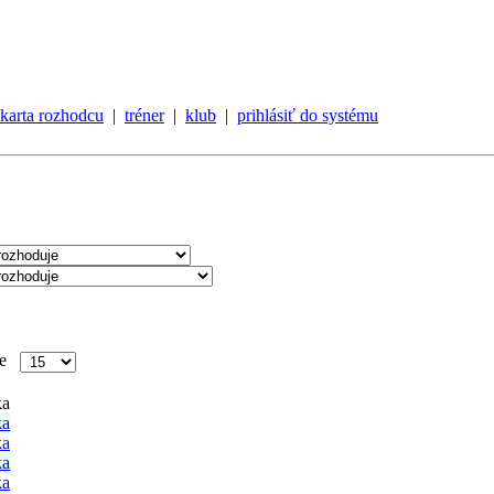
karta rozhodcu
|
tréner
|
klub
|
prihlásiť do systému
nke
ka
ka
ka
ka
ka