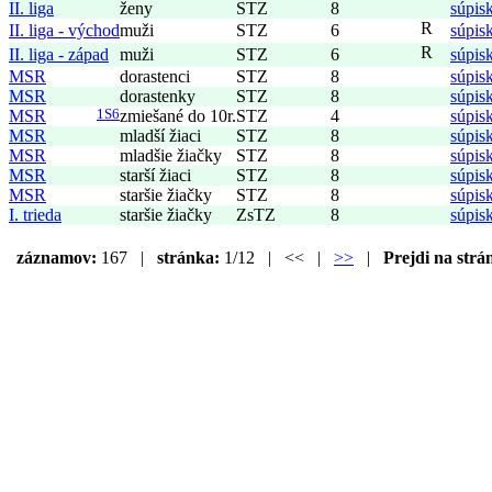
II. liga
ženy
STZ
8
súpis
R
II. liga - východ
muži
STZ
6
súpis
R
II. liga - západ
muži
STZ
6
súpis
MSR
dorastenci
STZ
8
súpis
MSR
dorastenky
STZ
8
súpis
MSR
1S6
zmiešané do 10r.
STZ
4
súpis
MSR
mladší žiaci
STZ
8
súpis
MSR
mladšie žiačky
STZ
8
súpis
MSR
starší žiaci
STZ
8
súpis
MSR
staršie žiačky
STZ
8
súpis
I. trieda
staršie žiačky
ZsTZ
8
súpis
záznamov:
167 |
stránka:
1/12 | << |
>>
|
Prejdi na strá