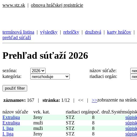
www.stz.sk
|
obnova hráčskej registrácie
termínová listina
|
výsledky
|
rebríčky
|
družstvá
|
karty hráčov
|
prehľad súťaží
Prehľad súťaží 2026
sezóna:
názov súťaže:
kategória:
riadiaci orgán:
zobrazenie na strá
záznamov:
167 |
stránka:
1/12 | << |
>>
názov súťaže
vek. kat.
riadiaci orgán
poč. druž.
Systém
súpis
Extraliga
ženy
STZ
8
súpis
Extraliga
muži
STZ
8
súpis
I. liga
muži
STZ
8
súpis
I. liga
ženy
STZ
8
súpis