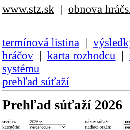
www.stz.sk
|
obnova hráčsk
termínová listina
|
výsledk
hráčov
|
karta rozhodcu
|
systému
prehľad súťaží
Prehľad súťaží 2026
sezóna:
názov súťaže:
kategória:
riadiaci orgán: