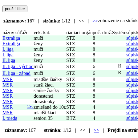
zobrazenie na strá
záznamov:
167 |
stránka:
1/12 | << |
>>
názov súťaže
vek. kat.
riadiaci orgán
poč. druž.
Systém
súpis
Extraliga
muži
STZ
8
súpis
Extraliga
ženy
STZ
8
súpis
I. liga
muži
STZ
8
súpis
I. liga
ženy
STZ
8
súpis
II. liga
ženy
STZ
8
súpis
R
II. liga - východ
muži
STZ
6
súpis
R
II. liga - západ
muži
STZ
6
súpis
MSR
mladšie žiačky
STZ
8
súpis
MSR
starší žiaci
STZ
8
súpis
MSR
staršie žiačky
STZ
8
súpis
MSR
dorastenci
STZ
8
súpis
MSR
dorastenky
STZ
8
súpis
MSR
1S6
zmiešané do 10r.
STZ
4
súpis
MSR
mladší žiaci
STZ
8
súpis
I. trieda
seniori 35+
BTZ
4
súpis
záznamov:
167 |
stránka:
1/12 | << |
>>
|
Prejdi na strá