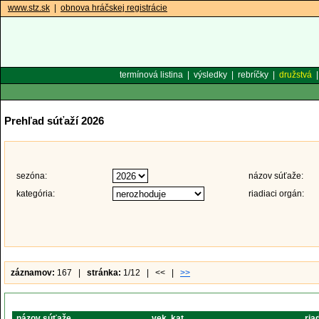
www.stz.sk
|
obnova hráčskej registrácie
termínová listina
|
výsledky
|
rebríčky
|
družstvá
Prehľad súťaží 2026
sezóna:
názov súťaže:
kategória:
riadiaci orgán:
záznamov:
167 |
stránka:
1/12 | << |
>>
názov súťaže
vek. kat.
ria