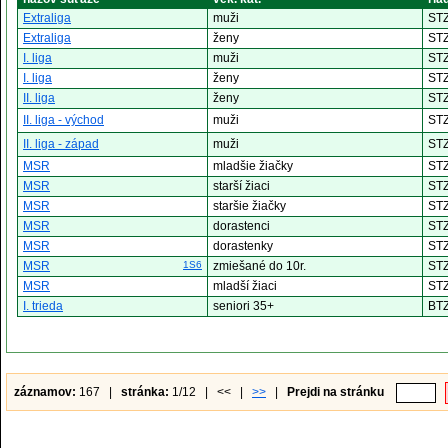
Extraliga
muži
ST
Extraliga
ženy
ST
I. liga
muži
ST
I. liga
ženy
ST
II. liga
ženy
ST
II. liga - východ
muži
ST
II. liga - západ
muži
ST
MSR
mladšie žiačky
ST
MSR
starší žiaci
ST
MSR
staršie žiačky
ST
MSR
dorastenci
ST
MSR
dorastenky
ST
MSR
1S6
zmiešané do 10r.
ST
MSR
mladší žiaci
ST
I. trieda
seniori 35+
BT
záznamov:
167 |
stránka:
1/12 | << |
>>
|
Prejdi na stránku