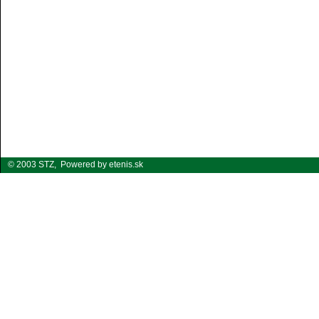
© 2003 STZ,
Powered by etenis.sk