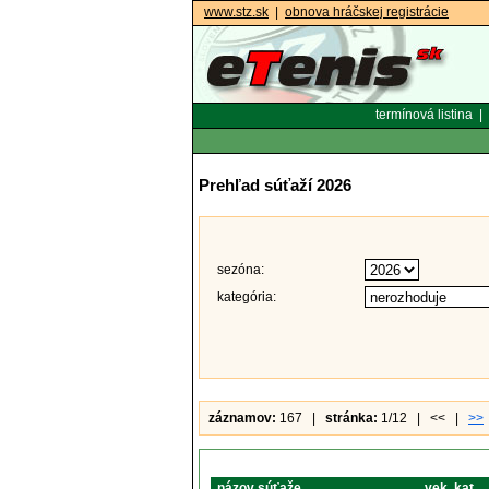
www.stz.sk
|
obnova hráčskej registrácie
termínová listina
|
Prehľad súťaží 2026
sezóna:
kategória:
záznamov:
167 |
stránka:
1/12 | << |
>>
názov súťaže
vek. kat.