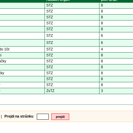
STZ
8
STZ
8
STZ
8
STZ
8
STZ
8
STZ
6
STZ
6
o 10r.
STZ
4
i
STZ
8
ačky
STZ
8
STZ
8
čky
STZ
8
STZ
8
y
STZ
8
+
ZsTZ
3
|
Prejdi na stránku