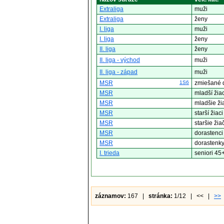
Extraliga
muži
Extraliga
ženy
I. liga
muži
I. liga
ženy
II. liga
ženy
II. liga - východ
muži
II. liga - západ
muži
MSR
1S6
zmiešané d
MSR
mladší žiac
MSR
mladšie ži
MSR
starší žiaci
MSR
staršie žia
MSR
dorastenci
MSR
dorastenk
I. trieda
seniori 45
záznamov:
167 |
stránka:
1/12 | << |
>>