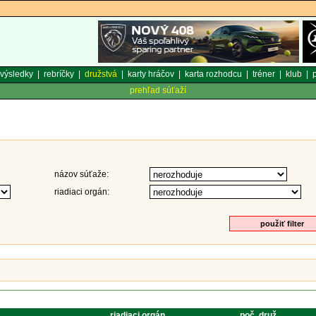
výsledky
|
rebríčky
|
družstvá
|
karty hráčov
|
karta rozhodcu
|
tréner
|
klub
|
p
prehľad súťaží
názov súťaže:
riadiaci orgán:
riadiaci orgán
poč. druž.