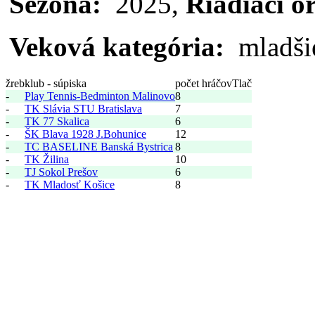
Sezóna:
2025,
Riadiaci o
Veková kategória:
mladšie
žreb
klub - súpiska
počet hráčov
Tlač
-
Play Tennis-Bedminton Malinovo
8
-
TK Slávia STU Bratislava
7
-
TK 77 Skalica
6
-
ŠK Blava 1928 J.Bohunice
12
-
TC BASELINE Banská Bystrica
8
-
TK Žilina
10
-
TJ Sokol Prešov
6
-
TK Mladosť Košice
8