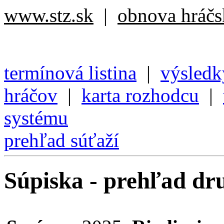
www.stz.sk
|
obnova hráčsk
termínová listina
|
výsledk
hráčov
|
karta rozhodcu
|
systému
prehľad súťaží
Súpiska - prehľad dru