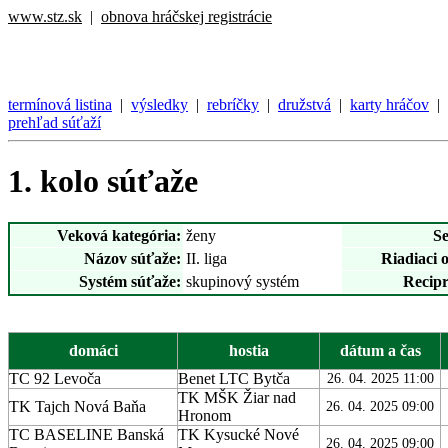
www.stz.sk
|
obnova hráčskej registrácie
termínová listina
|
výsledky
|
rebríčky
|
družstvá
|
karty hráčov
|
prehľad súťaží
1. kolo súťaže
Veková kategória:
ženy
S
Názov súťaže:
II. liga
Riadiaci 
Systém súťaže:
skupinový systém
Recipr
domáci
hostia
dátum a čas
TC 92 Levoča
Benet LTC Bytča
26. 04. 2025 11:00
TK MŠK Žiar nad
TK Tajch Nová Baňa
26. 04. 2025 09:00
Hronom
TC BASELINE Banská
TK Kysucké Nové
26. 04. 2025 09:00