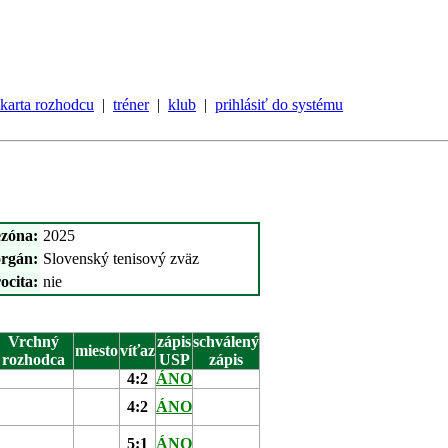
karta rozhodcu
|
tréner
|
klub
|
prihlásiť do systému
ezóna:
2025
orgán:
Slovenský tenisový zväz
ocita:
nie
Vrchný
zápis
schválený
miesto
víťaz
rozhodca
USP
zápis
4:2
ÁNO
4:2
ÁNO
5:1
ÁNO